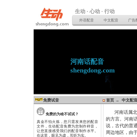
生动 · 心动 · 行动
外语配音
中文配音
广告
河南话配音
shengdong.com
免费试音
首页
→
中文配
河南话属北方
免费的为啥不试试？
的方言。河南
真金不怕火炼，您只需发来您的配音
说，古代的普
文件，生动配音免费为您制作样音，
让您直接感受我们的配音制作水平。
周边地区，由
在这里，眼见为虚，耳听为实。