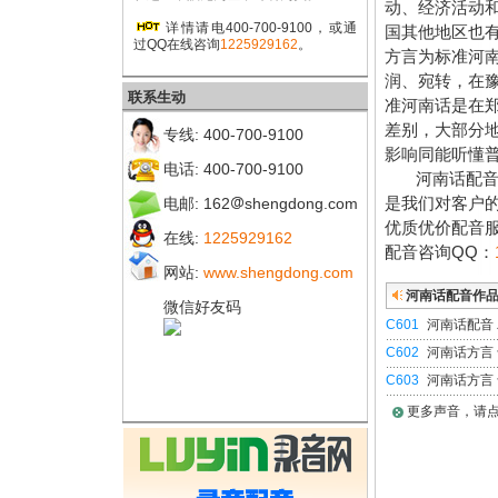
动、经济活动
详情请电400-700-9100，或通
国其他地区也
过QQ在线咨询
1225929162
。
方言为标准河
润、宛转，在
联系生动
准河南话是在
差别，大部分
专线: 400-700-9100
影响同能听懂
电话: 400-700-9100
河南话配音是
是我们对客户
电邮: 162
shengdong.com
优质优价配音服务
在线:
1225929162
配音咨询QQ：
网站:
www.shengdong.com
河南话配音作
微信好友码
C601
河南话配音
C602
河南话方言
C603
河南话方言
更多声音，请